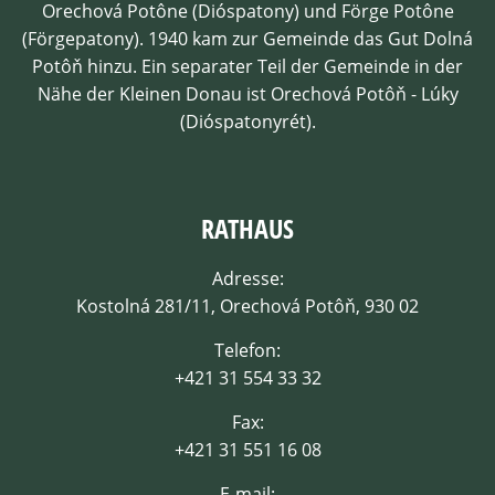
Orechová Potône (Dióspatony) und Förge Potône
(Förgepatony). 1940 kam zur Gemeinde das Gut Dolná
Potôň hinzu. Ein separater Teil der Gemeinde in der
Nähe der Kleinen Donau ist Orechová Potôň - Lúky
(Dióspatonyrét).
RATHAUS
Adresse:
Kostolná 281/11, Orechová Potôň, 930 02
Telefon:
+421 31 554 33 32
Fax:
+421 31 551 16 08
E-mail: