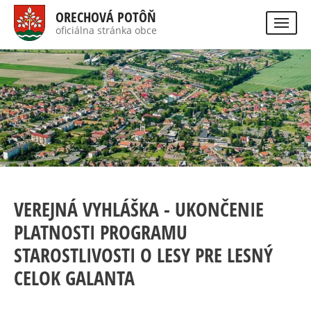
Direkt
ORECHOVÁ POTÔŇ
zum
oficiálna stránka obce
Visually
Inhalt
impaired
site
version
VEREJNÁ VYHLÁŠKA - UKONČENIE
PLATNOSTI PROGRAMU
STAROSTLIVOSTI O LESY PRE LESNÝ
CELOK GALANTA