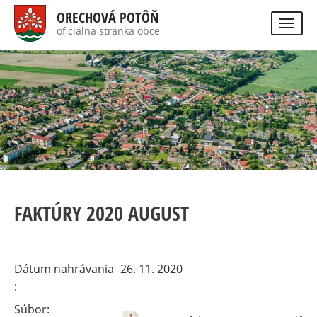
Skočiť
ORECHOVÁ POTÔŇ
na
oficiálna stránka obce
Visually
hlavný
impaired
Hladať
site
obsah
version
FAKTÚRY 2020 AUGUST
Dátum nahrávania
26. 11. 2020
Súbor