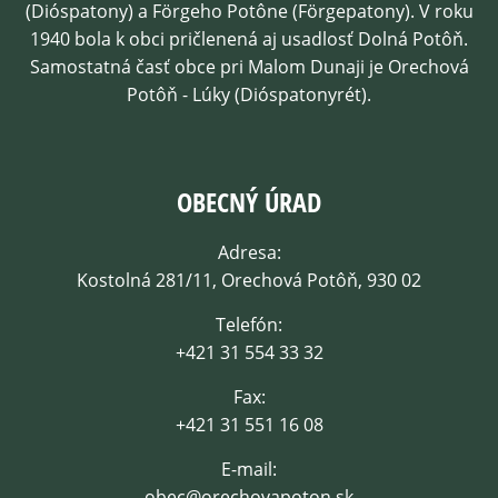
(Dióspatony) a Förgeho Potône (Förgepatony). V roku
1940 bola k obci pričlenená aj usadlosť Dolná Potôň.
Samostatná časť obce pri Malom Dunaji je Orechová
Potôň - Lúky (Dióspatonyrét).
OBECNÝ ÚRAD
Adresa:
Kostolná 281/11, Orechová Potôň, 930 02
Telefón:
+421 31 554 33 32
Fax:
+421 31 551 16 08
E-mail:
obec@orechovapoton.sk