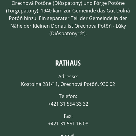
Orechová Potône (Dióspatony) und Förge Potône
(Förgepatony). 1940 kam zur Gemeinde das Gut Dolná
Potôň hinzu. Ein separater Teil der Gemeinde in der
Nähe der Kleinen Donau ist Orechová Potôň - Lúky
(Dióspatonyrét).
RATHAUS
Adresse:
Kostolná 281/11, Orechová Potôň, 930 02
Telefon:
+421 31 554 33 32
Fax:
+421 31 551 16 08
E-mail: