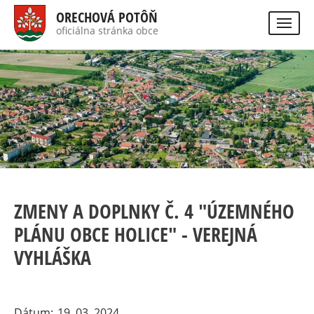
Direkt
ORECHOVÁ POTÔŇ
zum
oficiálna stránka obce
Visually
Inhalt
impaired
site
version
ZMENY A DOPLNKY Č. 4 "ÚZEMNÉHO
PLÁNU OBCE HOLICE" - VEREJNÁ
VYHLÁŠKA
Dátum
19. 03. 2024