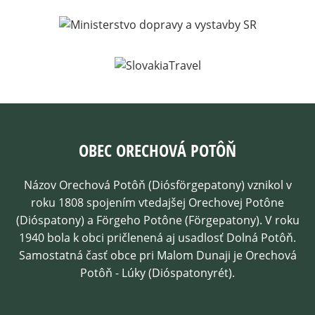
OBEC ORECHOVÁ POTÔŇ
Názov Orechová Potôň (Diósförgepatony) vznikol v
roku 1808 spojením vtedajšej Orechovej Potône
(Dióspatony) a Förgeho Potône (Förgepatony). V roku
1940 bola k obci pričlenená aj usadlosť Dolná Potôň.
Samostatná časť obce pri Malom Dunaji je Orechová
Potôň - Lúky (Dióspatonyrét).