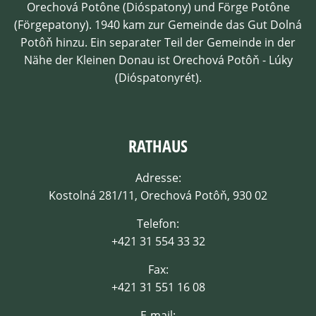
Orechová Potône (Dióspatony) und Förge Potône
(Förgepatony). 1940 kam zur Gemeinde das Gut Dolná
Potôň hinzu. Ein separater Teil der Gemeinde in der
Nähe der Kleinen Donau ist Orechová Potôň - Lúky
(Dióspatonyrét).
RATHAUS
Adresse:
Kostolná 281/11, Orechová Potôň, 930 02
Telefon:
+421 31 554 33 32
Fax:
+421 31 551 16 08
E-mail: