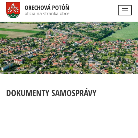
Direkt
ORECHOVÁ POTÔŇ
zum
oficiálna stránka obce
Visually
Inhalt
impaired
site
version
DOKUMENTY SAMOSPRÁVY