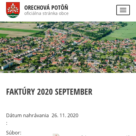
Direkt
ORECHOVÁ POTÔŇ
zum
oficiálna stránka obce
Visually
Inhalt
impaired
site
version
FAKTÚRY 2020 SEPTEMBER
Dátum nahrávania
26. 11. 2020
Súbor