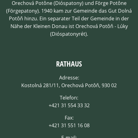
Orechová Potône (Dióspatony) und Förge Potône
(Förgepatony). 1940 kam zur Gemeinde das Gut Dolná
Potôň hinzu. Ein separater Teil der Gemeinde in der
Nähe der Kleinen Donau ist Orechová Potôň - Lúky
(Dióspatonyrét).
RATHAUS
Adresse:
Kostolná 281/11, Orechová Potôň, 930 02
Telefon:
+421 31 554 33 32
Fax:
+421 31 551 16 08
E-mail: