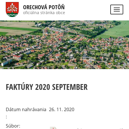
Skočiť
ORECHOVÁ POTÔŇ
na
oficiálna stránka obce
Visually
hlavný
impaired
Hladať
site
obsah
version
FAKTÚRY 2020 SEPTEMBER
Dátum nahrávania
26. 11. 2020
Súbor