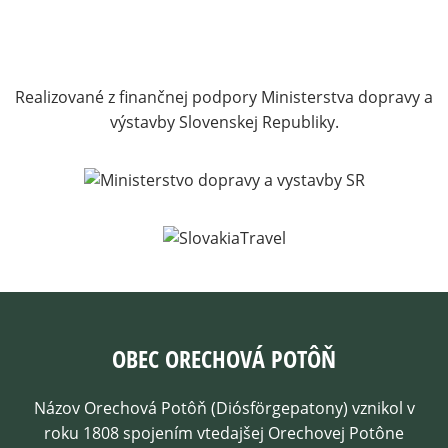
Realizované z finančnej podpory Ministerstva dopravy a
výstavby Slovenskej Republiky.
OBEC ORECHOVÁ POTÔŇ
Názov Orechová Potôň (Diósförgepatony) vznikol v
roku 1808 spojením vtedajšej Orechovej Potône