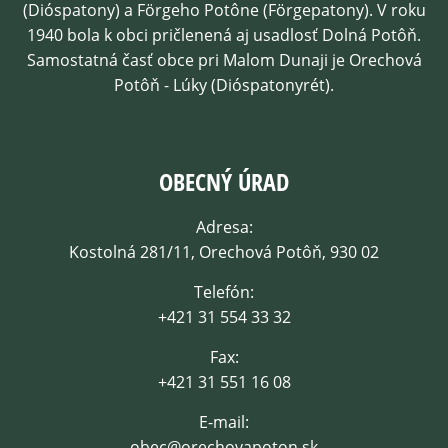
(Dióspatony) a Förgeho Potône (Förgepatony). V roku
1940 bola k obci pričlenená aj usadlosť Dolná Potôň.
Samostatná časť obce pri Malom Dunaji je Orechová
Potôň - Lúky (Dióspatonyrét).
OBECNÝ ÚRAD
Adresa:
Kostolná 281/11, Orechová Potôň, 930 02
Telefón:
+421 31 554 33 32
Fax:
+421 31 551 16 08
E-mail:
obec@orechovapoton.sk