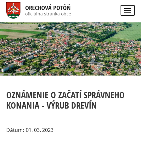
Skip
ORECHOVÁ POTÔŇ
to
oficiálna stránka obce
Visually
main
impaired
site
content
version
OZNÁMENIE O ZAČATÍ SPRÁVNEHO
KONANIA - VÝRUB DREVÍN
Dátum
01. 03. 2023