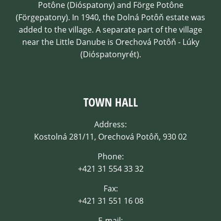
Potône (Dióspatony) and Förge Potône
(Förgepatony). In 1940, the Dolná Potôň estate was
added to the village. A separate part of the village
near the Little Danube is Orechová Potôň - Lúky
(Dióspatonyrét).
TOWN HALL
Address:
Kostolná 281/11, Orechová Potôň, 930 02
Phone:
+421 31 554 33 32
Fax:
+421 31 551 16 08
E-mail: