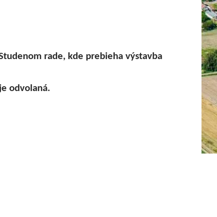
ING
a Studenom rade, kde prebieha výstavba
N
je odvolaná.