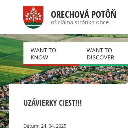
ORECHOVÁ POTÔŇ
oficiálna stránka obce
WANT TO
WANT TO
KNOW
DISCOVER
NEWS, NOTIFICATIONS
PHOTO GALLERIES
HISTORY
DSC
PRESENT
DOBROVOLNÝ HAS
UZÁVIERKY CIEST!!!
ZBOR
EVENTS
KLUB DÔCHODCO
CSEMADOK
Dátum
24. 04. 2025