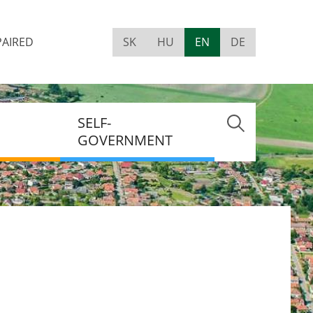
PAIRED
SK
HU
EN
DE
Visually
impaired
site
version
SELF-
GOVERNMENT
MENT
NT