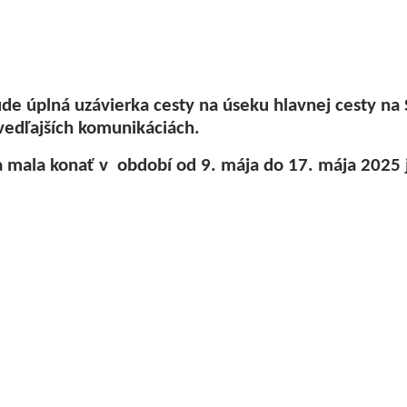
DOCUMENTS
AUCTIONS
GENERALLY BIND
ude úplná uzávierka cesty na úseku hlavnej cesty n
ORDINANCES
vedľajších komunikáciách.
TERRITORIAL PLA
sa mala konať v období od 9. mája do 17. mája 2025 
OFFICIAL BOARD
PROJECTS