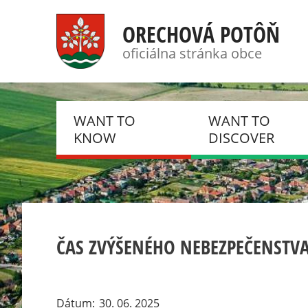
ORECHOVÁ POTÔŇ
oficiálna stránka obce
WANT TO
WANT TO
KNOW
DISCOVER
NEWS, NOTIFICATIONS
PHOTO GALLERIES
HISTORY
DSC
PRESENT
DOBROVOLNÝ HAS
ČAS ZVÝŠENÉHO NEBEZPEČENSTVA
ZBOR
EVENTS
KLUB DÔCHODCO
CSEMADOK
Dátum
30. 06. 2025