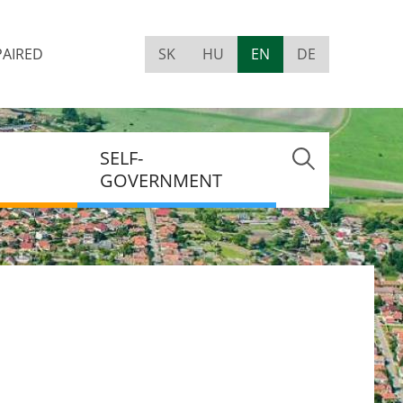
PAIRED
SK
HU
EN
DE
Visually
impaired
site
version
SELF-
GOVERNMENT
MENT
NT