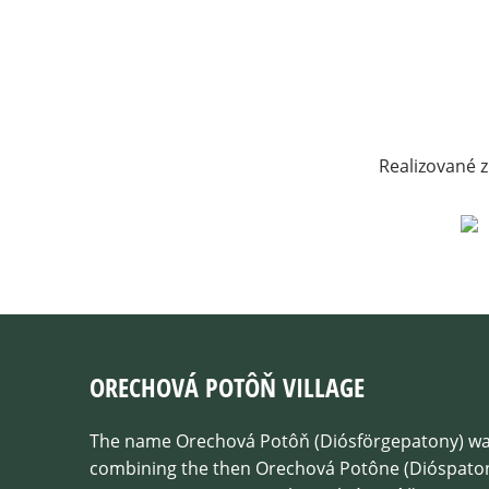
Realizované z
ORECHOVÁ POTÔŇ VILLAGE
The name Orechová Potôň (Diósförgepatony) was
combining the then Orechová Potône (Dióspato