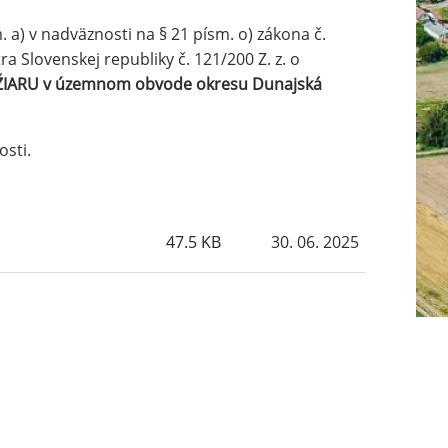
 a) v nadväznosti na § 21 písm. o) zákona č.
a Slovenskej republiky č. 121/200 Z. z. o
IARU v územnom obvode okresu Dunajská
ING
sti.
N
47.5 KB
30. 06. 2025