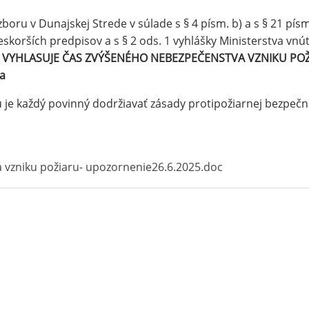
DOCUMENTS
ru v Dunajskej Strede v súlade s § 4 písm. b) a s § 21 písm.
skorších predpisov a s § 2 ods. 1 vyhlášky Ministerstva vnútr
AUCTIONS
v
VYHLASUJE ČAS ZVÝŠENÉHO NEBEZPEČENSTVA VZNIKU POŽ
GENERALLY BIND
ia
ORDINANCES
je každý povinný dodržiavať zásady protipožiarnej bezpečno
TERRITORIAL PLA
OFFICIAL BOARD
 vzniku požiaru- upozornenie26.6.2025.doc
PROJECTS