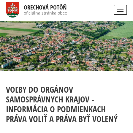
Skip
ORECHOVÁ POTÔŇ
to
oficiálna stránka obce
Visually
main
impaired
site
content
version
VOĽBY DO ORGÁNOV
SAMOSPRÁVNYCH KRAJOV -
INFORMÁCIA O PODMIENKACH
PRÁVA VOLIŤ A PRÁVA BYŤ VOLENÝ