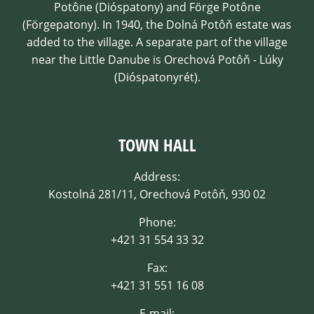
Potône (Dióspatony) and Förge Potône
(Förgepatony). In 1940, the Dolná Potôň estate was
added to the village. A separate part of the village
near the Little Danube is Orechová Potôň - Lúky
(Dióspatonyrét).
TOWN HALL
Address:
Kostolná 281/11, Orechová Potôň, 930 02
Phone:
+421 31 554 33 32
Fax:
+421 31 551 16 08
E-mail: