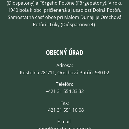
(Dióspatony) a Förgeho Potône (Förgepatony). V roku
1940 bola k obci pričlenená aj usadlosť Dolná Potôň.
Samostatná časť obce pri Malom Dunaji je Orechová
Potôň - Lúky (Dióspatonyrét).
OBECNÝ ÚRAD
Adresa:
Kostolná 281/11, Orechová Potôň, 930 02
Telefón:
+421 31 554 33 32
Fax:
+421 31 551 16 08
E-mail:
obec@orechovapoton.sk