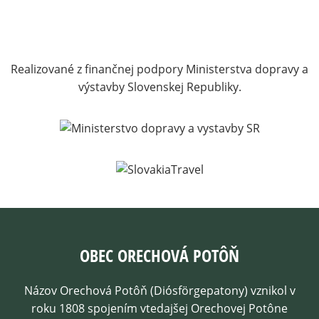
Realizované z finančnej podpory Ministerstva dopravy a
výstavby Slovenskej Republiky.
OBEC ORECHOVÁ POTÔŇ
Názov Orechová Potôň (Diósförgepatony) vznikol v
roku 1808 spojením vtedajšej Orechovej Potône