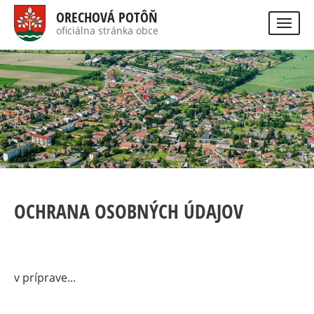
Skočiť
ORECHOVÁ POTÔŇ
na
oficiálna stránka obce
Visually
hlavný
impaired
Hladať
site
obsah
version
OCHRANA OSOBNÝCH ÚDAJOV
v príprave...