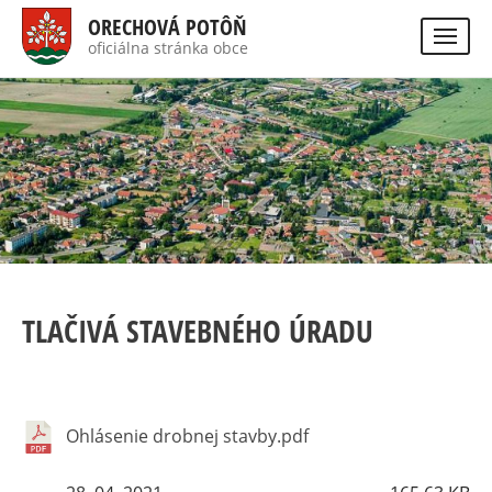
Skočiť
ORECHOVÁ POTÔŇ
na
oficiálna stránka obce
Visually
hlavný
impaired
Hladať
site
obsah
version
TLAČIVÁ STAVEBNÉHO ÚRADU
Ohlásenie drobnej stavby.pdf