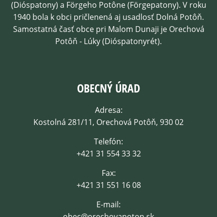
(Dióspatony) a Förgeho Potône (Förgepatony). V roku
1940 bola k obci pričlenená aj usadlosť Dolná Potôň.
Samostatná časť obce pri Malom Dunaji je Orechová
Potôň - Lúky (Dióspatonyrét).
OBECNÝ ÚRAD
Adresa:
Kostolná 281/11, Orechová Potôň, 930 02
Telefón:
+421 31 554 33 32
Fax:
+421 31 551 16 08
E-mail:
obec@orechovapoton.sk