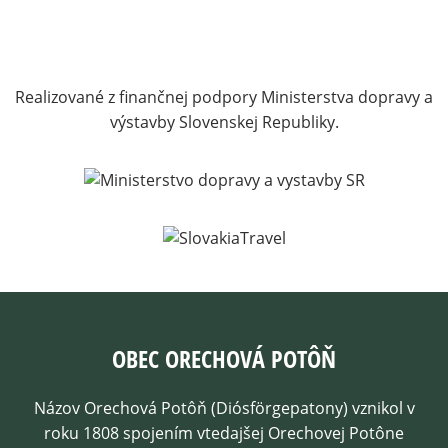
Realizované z finančnej podpory Ministerstva dopravy a
výstavby Slovenskej Republiky.
OBEC ORECHOVÁ POTÔŇ
Názov Orechová Potôň (Diósförgepatony) vznikol v
roku 1808 spojením vtedajšej Orechovej Potône