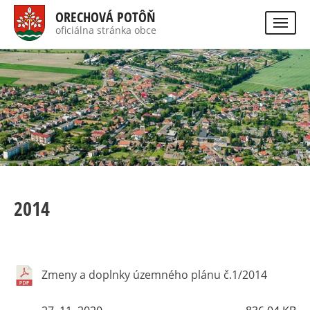
Direkt
ORECHOVÁ POTÔŇ
zum
oficiálna stránka obce
Visually
Inhalt
impaired
site
version
2014
Zmeny a doplnky územného plánu č.1/2014