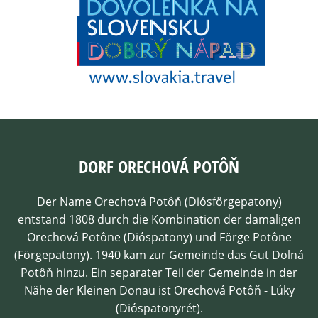
DORF ORECHOVÁ POTÔŇ
Der Name Orechová Potôň (Diósförgepatony)
entstand 1808 durch die Kombination der damaligen
Orechová Potône (Dióspatony) und Förge Potône
(Förgepatony). 1940 kam zur Gemeinde das Gut Dolná
Potôň hinzu. Ein separater Teil der Gemeinde in der
Nähe der Kleinen Donau ist Orechová Potôň - Lúky
(Dióspatonyrét).