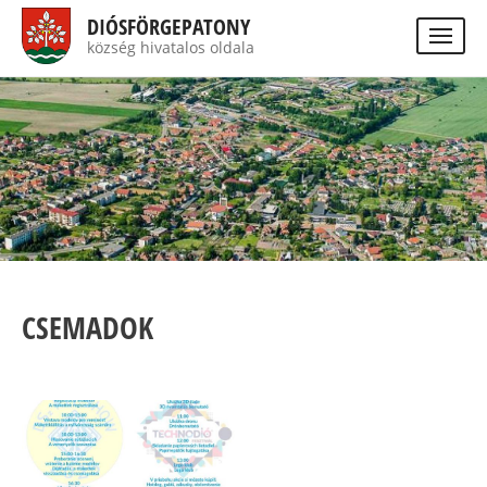
Ugrás
DIÓSFÖRGEPATONY
a
község hivatalos oldala
Visually
tartalomra
impaired
Keres
site
version
CSEMADOK