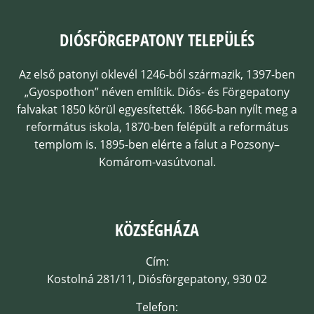
DIÓSFÖRGEPATONY TELEPÜLÉS
Az első patonyi oklevél 1246-ból származik, 1397-ben
„Gyospothon” néven említik. Diós- és Förgepatony
falvakat 1850 körül egyesítették. 1866-ban nyílt meg a
református iskola, 1870-ben felépült a református
templom is. 1895-ben elérte a falut a Pozsony–
Komárom-vasútvonal.
KÖZSÉGHÁZA
Cím:
Kostolná 281/11, Diósförgepatony, 930 02
Telefon: