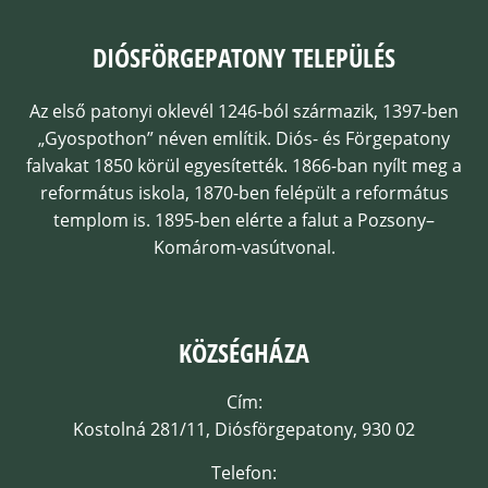
DIÓSFÖRGEPATONY TELEPÜLÉS
Az első patonyi oklevél 1246-ból származik, 1397-ben
„Gyospothon” néven említik. Diós- és Förgepatony
falvakat 1850 körül egyesítették. 1866-ban nyílt meg a
református iskola, 1870-ben felépült a református
templom is. 1895-ben elérte a falut a Pozsony–
Komárom-vasútvonal.
KÖZSÉGHÁZA
Cím:
Kostolná 281/11, Diósförgepatony, 930 02
Telefon: