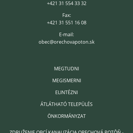
+421 31 554 33 32
Fax:
+421 31 551 16 08
E-mail:
obec@orechovapoton.sk
MEGTUDNI
MEGISMERNI
ELINTÉZNI
ÁTLÁTHATÓ TELEPÜLÉS
ÖNKORMÁNYZAT
ZDRUŽENIE OBCÍ KANALIZÁCIA ORECHOVÁ POTÔŇ -