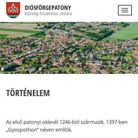
Ugrás
DIÓSFÖRGEPATONY
a
község hivatalos oldala
Visually
tartalomra
impaired
Keres
site
version
TÖRTÉNELEM
Az első patonyi oklevél 1246-ból származik, 1397-ben
„Gyospothon” néven említik.