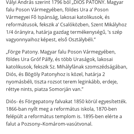
Vályi András szerint 1796 ból „DIÓS PATONY. Magyar
falu Poson Vármegyében, földes Ura a’ Poson
Vármegyei Fő Ispánság, lakosai katolikusok, és
reformátusok, fekszik a’ Csalóközben, Szent Mikályhoz
1/4 órányira, határja gazdag termékenységű, ’s szép
vagyonnyaihoz képest, első Osztálybéli.”
„Förge Patony. Magyar falu Poson Vármegyében,
földes Ura Gróf Pálfy, és több Uraságok, lakosai
katolikusok, fekszik Sz. Mihályfának szomszédságában,
Diós, és Bögöly Patonyhoz is közel, határja 2
nyomásbéli, tiszta rozsot terem leginkább, erdeje,
réttye nints, piatza Somorján van.”
Diós- és Förgepatony falvakat 1850 körül egyesítették.
1866-ban nyílt meg a református iskola, 1870-ben
felépült a református templom is. 1895-ben elérte a
falut a Pozsony–Komárom-vasútvonal.