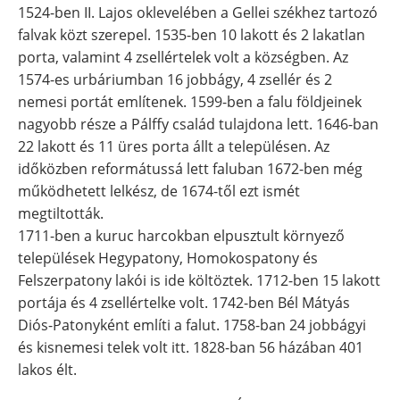
1524-ben II. Lajos oklevelében a Gellei székhez tartozó
falvak közt szerepel. 1535-ben 10 lakott és 2 lakatlan
porta, valamint 4 zsellértelek volt a községben. Az
1574-es urbáriumban 16 jobbágy, 4 zsellér és 2
nemesi portát említenek. 1599-ben a falu földjeinek
nagyobb része a Pálffy család tulajdona lett. 1646-ban
22 lakott és 11 üres porta állt a településen. Az
időközben reformátussá lett faluban 1672-ben még
működhetett lelkész, de 1674-től ezt ismét
megtiltották.
1711-ben a kuruc harcokban elpusztult környező
települések Hegypatony, Homokospatony és
Felszerpatony lakói is ide költöztek. 1712-ben 15 lakott
portája és 4 zsellértelke volt. 1742-ben Bél Mátyás
Diós-Patonyként említi a falut. 1758-ban 24 jobbágyi
és kisnemesi telek volt itt. 1828-ban 56 házában 401
lakos élt.