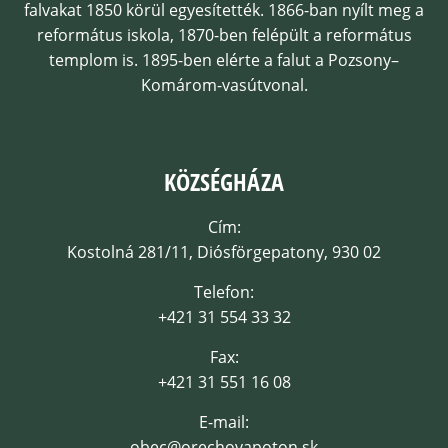
falvakat 1850 körül egyesítették. 1866-ban nyílt meg a
református iskola, 1870-ben felépült a református
templom is. 1895-ben elérte a falut a Pozsony–
Komárom-vasútvonal.
KÖZSÉGHÁZA
Cím:
Kostolná 281/11, Diósförgepatony, 930 02
Telefon:
+421 31 554 33 32
Fax:
+421 31 551 16 08
E-mail:
obec@orechovapoton.sk