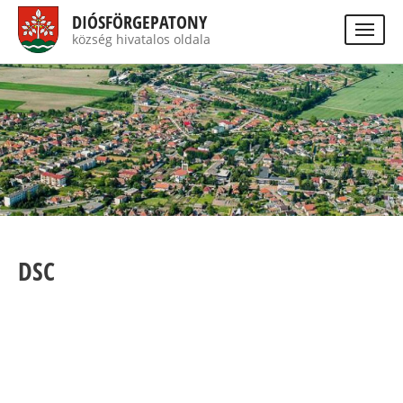
Ugrás
DIÓSFÖRGEPATONY
a
község hivatalos oldala
Visually
tartalomra
impaired
Keres
site
version
DSC