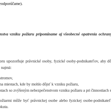
neodporúčame).
nstva vzniku požiaru pripomíname aj všeobecné opatrenia ochrany
oru upozorňuje právnické osoby, fyzické osoby-podnikateľov, aby dô
o najmä:
 stromov,
 na miestach,
kde by mohlo dôjsť k vzniku požiaru
,
miestach so zvýšeným nebezpečenstvom vzniku požiaru a pri činnostiac
požiarmi môže byť právnickej osobe alebo fyzickej osobe-podnikat
okuta.