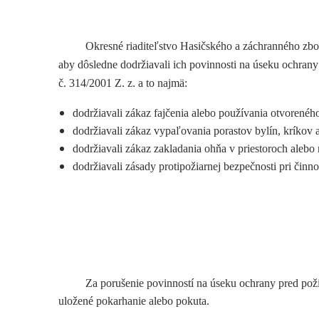
Okresné riaditeľstvo Hasičského a záchranného zbo
aby dôsledne dodržiavali ich povinnosti na úseku ochran
č. 314/2001 Z. z. a to najmä:
dodržiavali zákaz fajčenia alebo používania otvoren
dodržiavali zákaz vypaľovania porastov bylín, kríkov 
dodržiavali zákaz zakladania ohňa v priestoroch alebo 
dodržiavali zásady protipožiarnej bezpečnosti pri či
Za porušenie povinností na úseku ochrany pred pož
uložené pokarhanie alebo pokuta.