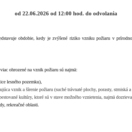
od 22.06.2026 od 12:00 hod. do odvolania
dstavuje obdobie, kedy je zvýšené riziko vzniku požiaru v prírodno
jviac ohrozené na vznik požiaru sú najmä:
nice lesného pozemku),
úca vznik a šírenie požiaru (suché trávnaté plochy, porasty, strniská a
stované kultúry, ktoré sú v stave možného vznietenia, najmä dozrievaj
dy, rekreačné oblasti.