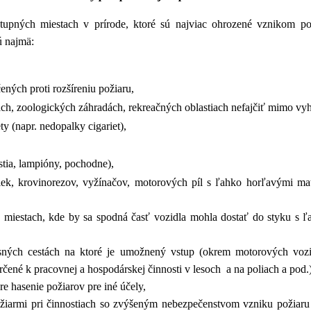
stupných miestach v prírode, ktoré sú najviac ohrozené vznikom pož
ú najmä:
ných proti rozšíreniu požiaru,
dách, zoologických záhradách, rekreačných oblastiach nefajčiť mimo vy
 (napr. nedopalky cigariet),
stia, lampióny, pochodne),
ek, krovinorezov, vyžínačov, motorových píl s ľahko horľavými mater
miestach, kde by sa spodná časť vozidla mohla dostať do styku s ľa
ných cestách na ktoré je umožnený vstup (okrem motorových vozid
ené k pracovnej a hospodárskej činnosti v lesoch a na poliach a pod.)
e hasenie požiarov pre iné účely,
ožiarmi pri činnostiach so zvýšeným nebezpečenstvom vzniku požiaru