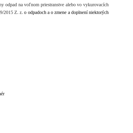
lny odpad na voľnom priestranstve alebo vo vykurovacích
79/2015 Z. z.
o odpadoch a o zmene a doplnení niektorých
hér