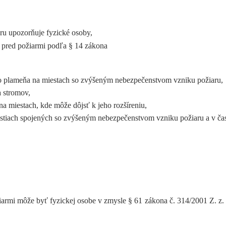
ru upozorňuje fyzické osoby,
y pred požiarmi podľa § 14 zákona
ého plameňa na miestach so zvýšeným nebezpečenstvom vzniku požiaru,
a stromov,
na miestach, kde môže dôjsť k jeho rozšíreniu,
nnostiach spojených so zvýšeným nebezpečenstvom vzniku požiaru a v č
iarmi môže byť fyzickej osobe v zmysle § 61 zákona č. 314/2001 Z. z