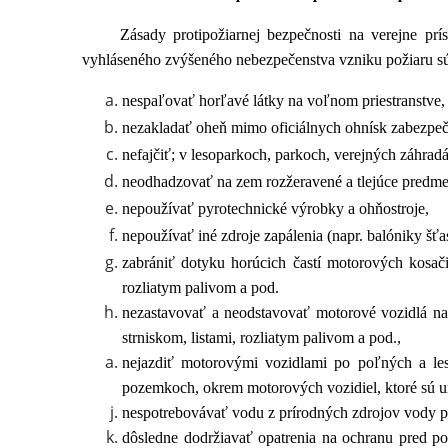
Zásady protipožiarnej bezpečnosti na verejne prí
vyhláseného zvýšeného nebezpečenstva vzniku požiaru s
nespaľovať horľavé látky na voľnom priestranstve,
nezakladať oheň mimo oficiálnych ohnísk zabezpeče
nefajčiť; v lesoparkoch, parkoch, verejných záhra
neodhadzovať na zem rozžeravené a tlejúce predmety
nepoužívať pyrotechnické výrobky a ohňostroje,
nepoužívať iné zdroje zapálenia (napr. balóniky šťa
zabrániť dotyku horúcich častí motorových kosači
rozliatym palivom a pod.
nezastavovať a neodstavovať motorové vozidlá na 
strniskom, listami, rozliatym palivom a pod.,
nejazdiť motorovými vozidlami po poľných a les
pozemkoch, okrem motorových vozidiel, ktoré sú urč
nespotrebovávať vodu z prírodných zdrojov vody pr
dôsledne dodržiavať opatrenia na ochranu pred p