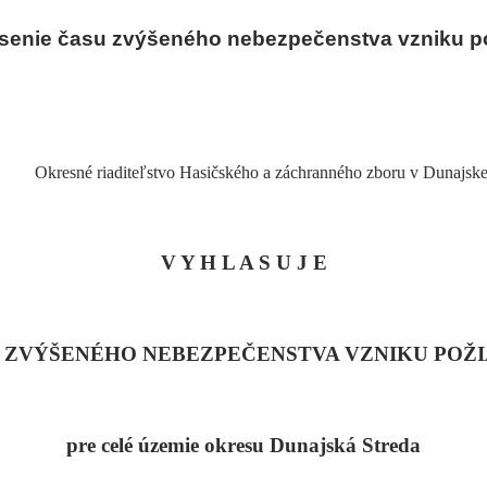
SELBSTVERWALT
senie času zvýšeného nebezpečenstva vzniku p
AUKTIONEN
ALLGEMEIN VERB
VERORDNUNGEN
Okresné riaditeľstvo Hasičského a záchranného zboru v Dunajske
GEBIETSPLAN
OFFIZIELLER VOR
V Y H L A S U J E
PROJEKTE
 ZVÝŠENÉHO NEBEZPEČENSTVA VZNIKU POŽ
pre celé územie okresu Dunajská Streda