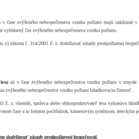
a
v čase zvýšeného nebezpečenstva vzniku požiaru majú zakázané v 
 je vyhlásený čas zvýšeného nebezpečenstva vzniku požiaru.
m. e) zákona č. 314/2001 Z. z. dodržiavať zásady protipožiarnej bezpe
 lesa
sú v čase zvýšeného nebezpečenstva vzniku požiaru v zmysle §
čas zvýšeného nebezpečenstva vzniku požiaru hliadkovaciu činnosť.
2 Z. z. vlastník, správca alebo obhospodarovateľ lesa vykonáva hlia
covnom čase a to formou pochôdzok, kamerovým systémom, leteckým 
me dodržiavať zásady protipožiarnej bezpečnosti.