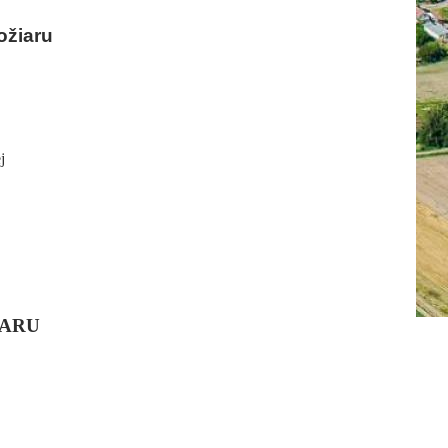
UNG
ožiaru
INDLICHE
j
STAND
IARU