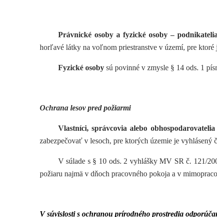
Právnické osoby a fyzické osoby – podnikateli
horľavé látky na voľnom priestranstve v území, pre ktoré
Fyzické osoby
sú povinné v zmysle § 14 ods. 1 pís
Ochrana lesov pred požiarmi
Vlastníci, správcovia alebo obhospodarovatelia
zabezpečovať v lesoch, pre ktorých územie je vyhlásený 
V súlade s § 10 ods. 2 vyhlášky MV SR č. 121/200
požiaru najmä v dňoch pracovného pokoja a v mimopra
V súvislosti s ochranou prírodného prostredia odporúča