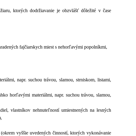
iaru, ktorých dodržiavanie je obzvlášť dôležité v čase
hradených fajčiarskych miest s nehorľavými popolníkmi,
iálmi, napr. suchou trávou, slamou, strniskom, listami,
hko horľavými materiálmi, napr. suchou trávou, slamou,
iel, vlastníkov nehnuteľností umiestnených na lesných
,
 (okrem vyššie uvedených činností, ktorých vykonávanie