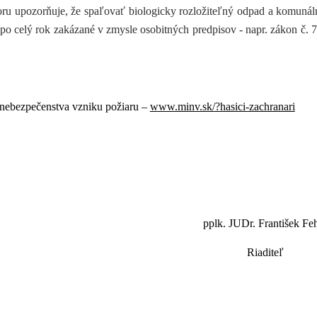
oru upozorňuje, že spaľovať biologicky rozložiteľný odpad a komuná
 po celý rok zakázané v zmysle osobitných predpisov - napr. zákon č. 
nebezpečenstva vzniku požiaru –
www.minv.sk/?hasici-zachranari
pplk. JUDr. František Fe
Riaditeľ