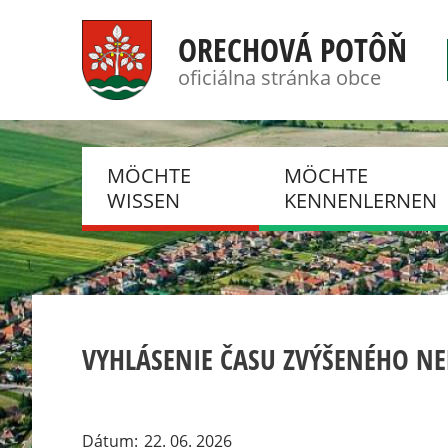
ORECHOVÁ POTÔŇ
oficiálna stránka obce
MÖCHTE
MÖCHTE
WISSEN
KENNENLERNEN
NACHRICHTEN,
FOTOGALERIEN
BENACHRICHTIGUNGEN
DSC
GESCHICHTE
DOBROVOLNÝ HASIČ
VYHLÁSENIE ČASU ZVÝŠENÉHO NE
GESCHENK
ZBOR
VERANSTALTUNGEN
KLUB DÔCHODCOV
CSEMADOK
Dátum
22. 06. 2026