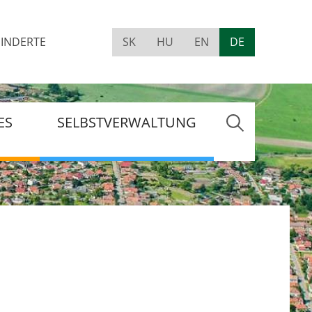
INDERTE
SK
HU
EN
DE
Visually
impaired
site
version
ES
SELBSTVERWALTUNG