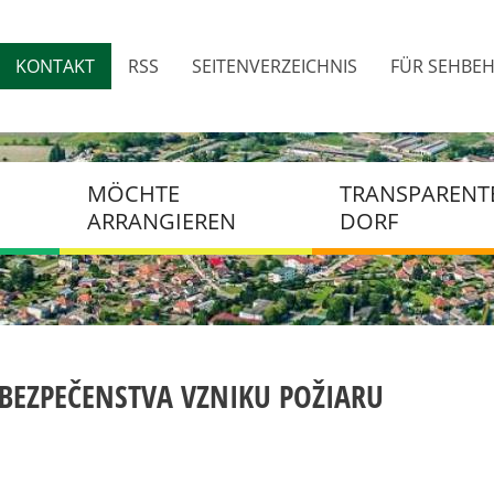
Direkt
zum
KONTAKT
RSS
SEITENVERZEICHNIS
FÜR SEHBEH
Inhalt
Top
menu
MÖCHTE
TRANSPARENT
ARRANGIEREN
DORF
FORMULARE DES BAUAMTES
VERTRÄGE
RECHNUNGEN
SKÝ
AUFTRÄGE
BEZPEČENSTVA VZNIKU POŽIARU
BESCHAFFUNG
BUCHHALTUNG
DOKUMENTE DER