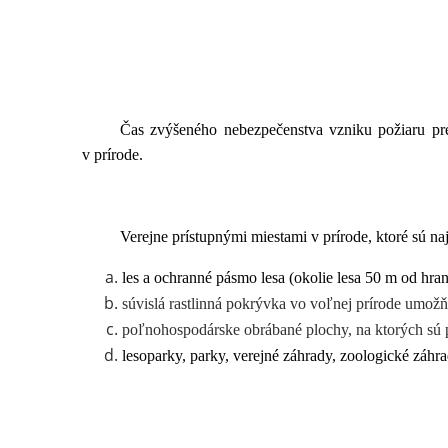
Čas zvýšeného nebezpečenstva vzniku požiaru pre
v prírode.
Verejne prístupnými miestami v prírode, ktoré sú na
les a ochranné pásmo lesa (okolie lesa 50 m od hra
súvislá rastlinná pokrývka vo voľnej prírode umožňuj
poľnohospodárske obrábané plochy, na ktorých sú pe
lesoparky, parky, verejné záhrady, zoologické záhra