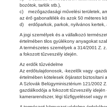
bozótok, tarlók stb.),
c) mezőgazdasági művelési területek, am
az érő gabonafélék és azok 50 méteres k
d) erdőparkok, parkok, nyilvános kertek, ál
A jogi személyek és a vállalkozó természet
értelmében tilos gyúlékony anyagokat szaba
A természetes személyek a 314/2001 Z. z. 
a fokozott tűzveszély idején.
Az erdők tűzvédelme
Az erdőtulajdonosok, -kezelők vagy -gazdál
értelmében kötelesek őrjáratot biztosítani 
A Szlovák Belügyminisztérium 121/2002 Z.
gazdálkodója a fokozott tűzveszély idejé
kamerarendszer, légi tűzfigyeléssel vagy
A természeti környezet védelme érdekében 