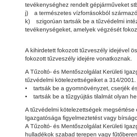
tevékenységhez rendelt gépjárműveket stb
j) a természetes vízforrásokból származó v
k) szigorúan tartsák be a tűzvédelmi intéz
tevékenységeket, amelyek végzését fokozot
A kihirdetett fokozott tűzveszély idejéve
fokozott tűzveszély idejére vonatkoznak.
A Tűzoltó- és Mentőszolgálat Kerületi Igaz
tűzvédelmi kötelezettségeiket a 314/2001. 
• tartsák be a gyomnövényzet, cserjék és 
• tartsák be a tűzgyújtás tilalmát olyan h
A tűzvédelmi kötelezettségek megsértése e
Igazgatósága figyelmeztetést vagy bírságo
A Tűzoltó- és Mentőszolgálat Kerületi Igazg
hulladékok szabad terepen vagy fűtőbere