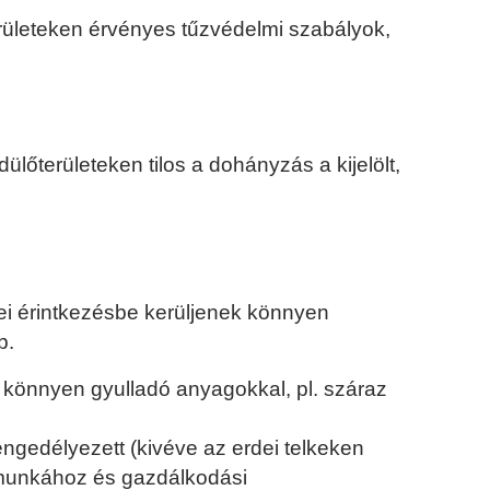
erületeken érvényes tűzvédelmi szabályok,
lőterületeken tilos a dohányzás a kijelölt,
ei érintkezésbe kerüljenek könnyen
b.
t könnyen gyulladó anyagokkal, pl. száraz
gedélyezett (kivéve az erdei telkeken
 munkához és gazdálkodási