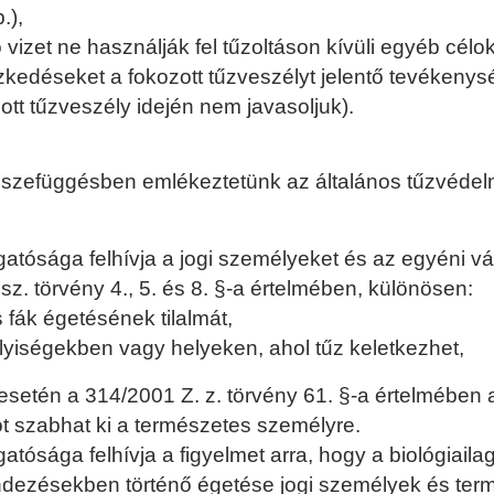
.),
izet ne használják fel tűzoltáson kívüli egyéb célok
kedéseket a fokozott tűzveszélyt jelentő tevékenysé
t tűzveszély idején nem javasoljuk).
l összefüggésben emlékeztetünk az általános tűzvéde
gatósága felhívja a jogi személyeket és az egyéni vá
sz. törvény 4., 5. és 8. §-a értelmében, különösen:
fák égetésének tilalmát,
elyiségekben vagy helyeken, ahol tűz keletkezhet,
setén a 314/2001 Z. z. törvény 61. §-a értelmében a
t szabhat ki a természetes személyre.
atósága felhívja a figyelmet arra, hogy a biológiaila
ndezésekben történő égetése jogi személyek és te