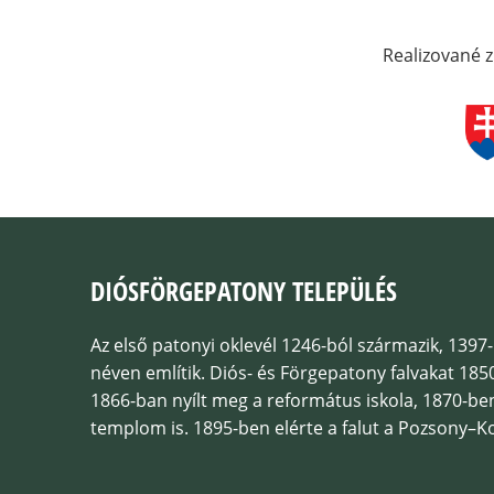
Realizované z
DIÓSFÖRGEPATONY TELEPÜLÉS
Az első patonyi oklevél 1246-ból származik, 139
néven említik. Diós- és Förgepatony falvakat 1850
1866-ban nyílt meg a református iskola, 1870-be
templom is. 1895-ben elérte a falut a Pozsony–