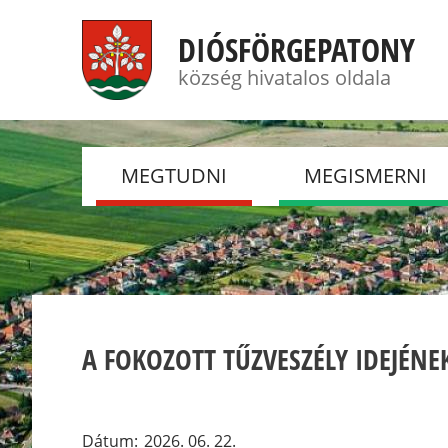
DIÓSFÖRGEPATONY
község hivatalos oldala
MEGTUDNI
MEGISMERNI
HÍREK
FOTÓGALÉRIÁK
TÖRTÉNELEM
DSC
JELENKOR
ÖNKÉNTES TŰZOL
TESTÜLET
ESEMÉNYEK
A FOKOZOTT TŰZVESZÉLY IDEJÉNE
NYUGDÍJASKLUB
CSEMADOK
Dátum
2026. 06. 22.