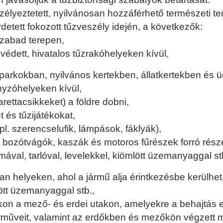
élyeztetett, nyilvánosan hozzáférhető természeti t
detett fokozott tűzveszély idején, a következők:
zabad terepen,
védett, hivatalos tűzrakóhelyeken kívül,
rkokban, nyilvános kertekben, állatkertekben és üdü
nyzóhelyeken kívül,
arettacsikkeket) a földre dobni,
 és tűzijátékokat,
l. szerencselufik, lámpások, fáklyák),
 bozótvágók, kaszák és motoros fűrészek forró rész
mával, tarlóval, levelekkel, kiömlött üzemanyaggal st
n helyeken, ahol a jármű alja érintkezésbe kerülhe
lött üzemanyaggal stb.,
n a mező- és erdei utakon, amelyekre a behajtás en
járműveit, valamint az erdőkben és mezőkön végzett