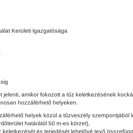
ÁRVERÉSEK
RENDELETEK
álat Kerületi Igazgatósága
TERÜLETRENDEZÉSI TERV
HIVATALOS KÖZLEMÉNYEK
T
PROJEKTEK
ásig
ot jelenti, amikor fokozott a tűz keletkezésének koc
vánosan hozzáférhető helyeken.
záférhető helyek közül a tűzveszély szempontjából 
őterület határától 50 m-es körzet),
 keletkezését és terjedését lehetővé tevő összefügg