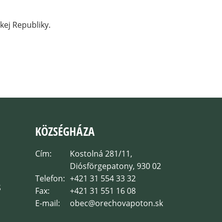
kej Republiky.
KÖZSÉGHÁZA
Cím:
Kostolná 281/11,
Diósförgepatony, 930 02
Telefon:
+421 31 554 33 32
S
Fax:
+421 31 551 16 08
E-mail:
obec@orechovapoton.sk