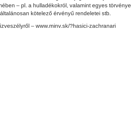
mében – pl. a hulladékokról, valamint egyes törvény
általánosan kötelező érvényű rendeletei stb.
 tűzveszélyről – www.minv.sk/?hasici-zachranari