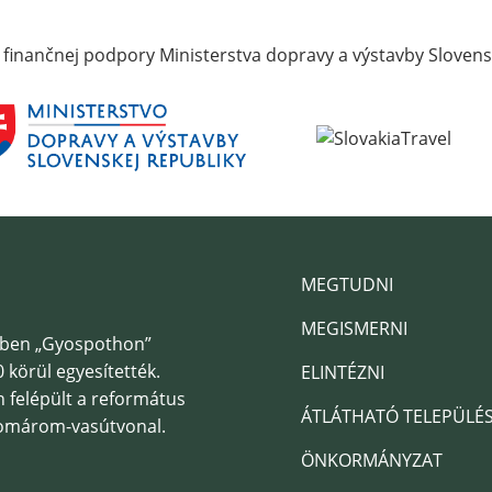
 finančnej podpory Ministerstva dopravy a výstavby Slovens
MEGTUDNI
MEGISMERNI
7-ben „Gyospothon”
 körül egyesítették.
ELINTÉZNI
n felépült a református
ÁTLÁTHATÓ TELEPÜLÉ
Komárom-vasútvonal.
ÖNKORMÁNYZAT