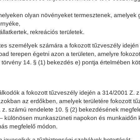
elyeken olyan növényeket termesztenek, amelyek 
örnyéke,
latkertek, rekreációs területek.
es személyek számára a fokozott tűzveszély idején a
d terepen égetni azon a területen, amelyre fokozott 
törvény 14. § (1) bekezdés e) pontja értelmében köt
kodók a fokozott tűzveszély idején a 314/2001 Z. z.
azokban az erdőkben, amelyek területére fokozott tűzv
 z. számú rendelete 10. § (2) bekezdésének megfele
n – különösen munkaszüneti napokon és munkaidőn kív
 más megfelelő módon.
javasoljuk a tűzbiztonsági szabályok betartását.