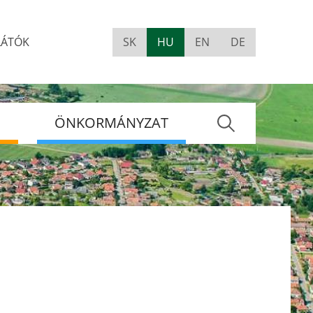
LÁTÓK
SK
HU
EN
DE
Visually
impaired
site
version
S
ÖNKORMÁNYZAT
Keres