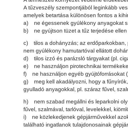
A tűzveszély szempontjából leginkább vesz
amelyek betartása különösen fontos a kihir
a) ne égessenek gyúlékony anyagokat s
b) ne gyújtson tüzet a tűz terjedése ellen 
c) tilos a dohányzás; az erdőparkokban, pa
nem gyúlékony hamutartóval ellátott dohá
d) tilos izzó és parázsló tárgyakat (pl. cig
e) ne használjon pirotechnikai termékeket
f) ne használjon egyéb gyújtóforrásokat (p
g) meg kell akadályozni, hogy a fűnyírók,
gyulladó anyagokkal, pl. száraz fűvel, szal
h) nem szabad megállni és leparkolni olya
fűvel, szalmával, tarlóval, levelekkel, kiöm
i) ne közlekedjenek gépjárművekkel azoko
található ingatlanok tulajdonosainak gép