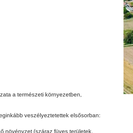
kázata a természeti környezetben,
leginkább veszélyeztetettek elsősorban:
ő növényzet (száraz füves területek,