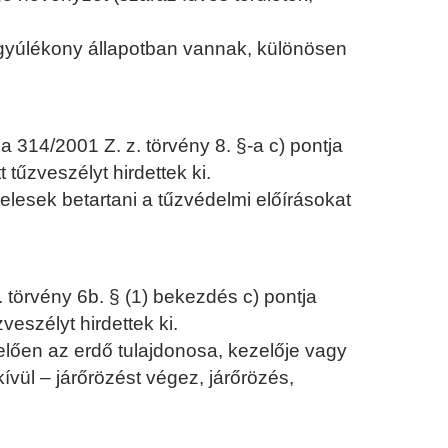
gyúlékony állapotban vannak, különösen
 314/2001 Z. z. törvény 8. §-a c) pontja
tűzveszélyt hirdettek ki.
elesek betartani a tűzvédelmi előírásokat
 törvény 6b. § (1) bekezdés c) pontja
eszélyt hirdettek ki.
lően az erdő tulajdonosa, kezelője vagy
ül – járőrözést végez, járőrözés,