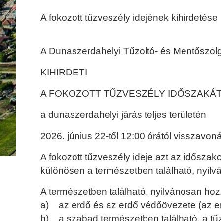
A fokozott tűzveszély idejének kihirdetése
A Dunaszerdahelyi Tűzoltó- és Mentőszolg
KIHIRDETI
A FOKOZOTT TŰZVESZÉLY IDŐSZAKÁ
a dunaszerdahelyi járás teljes területén
2026. június 22-től 12:00 órától visszavon
A fokozott tűzveszély ideje azt az időszak
különösen a természetben található, nyil
A természetben található, nyilvánosan hoz
a) az erdő és az erdő védőövezete (az erd
b) a szabad természetben található, a tűz