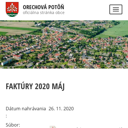
Skočiť
ORECHOVÁ POTÔŇ
na
oficiálna stránka obce
Visually
hlavný
impaired
Hladať
site
obsah
version
FAKTÚRY 2020 MÁJ
Dátum nahrávania
26. 11. 2020
Súbor