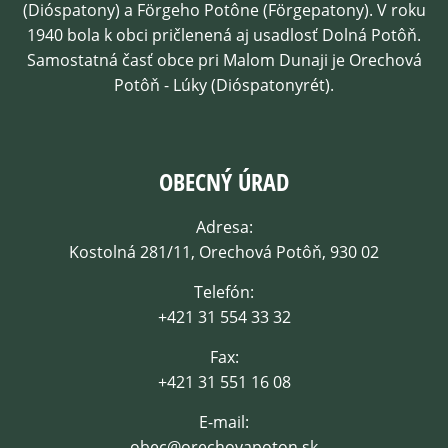
(Dióspatony) a Förgeho Potône (Förgepatony). V roku
1940 bola k obci pričlenená aj usadlosť Dolná Potôň.
Samostatná časť obce pri Malom Dunaji je Orechová
Potôň - Lúky (Dióspatonyrét).
OBECNÝ ÚRAD
Adresa:
Kostolná 281/11, Orechová Potôň, 930 02
Telefón:
+421 31 554 33 32
Fax:
+421 31 551 16 08
E-mail:
obec@orechovapoton.sk