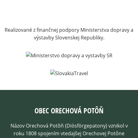
Realizované z finančnej podpory Ministerstva dopravy a
výstavby Slovenskej Republiky.
OBEC ORECHOVÁ POTÔŇ
Názov Orechová Potôň (Diósförgepatony) vznikol v
roku 1808 spojením vtedajšej Orechovej Potône