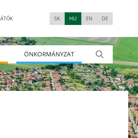
LÁTÓK
SK
HU
EN
DE
Visually
impaired
site
version
S
ÖNKORMÁNYZAT
Keres