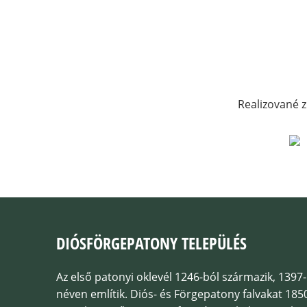
Realizované z
DIÓSFÖRGEPATONY TELEPÜLÉS
Az első patonyi oklevél 1246-ból származik, 139
néven említik. Diós- és Förgepatony falvakat 1850