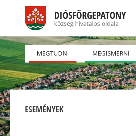
DIÓSFÖRGEPATONY
község hivatalos oldala
MEGTUDNI
MEGISMERNI
HÍREK
FOTÓGALÉRIÁK
TÖRTÉNELEM
DSC
JELENKOR
ÖNKÉNTES TŰZOL
TESTÜLET
ESEMÉNYEK
ESEMÉNYEK
NYUGDÍJASKLUB
CSEMADOK