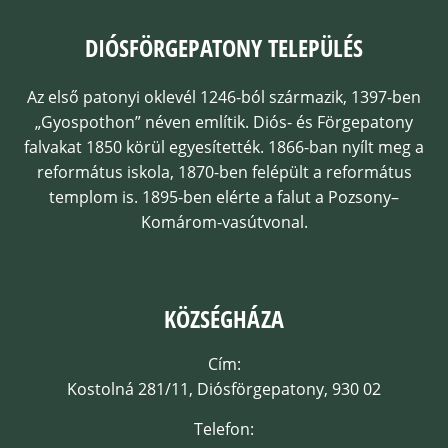
DIÓSFÖRGEPATONY TELEPÜLÉS
Az első patonyi oklevél 1246-ból származik, 1397-ben
„Gyospothon” néven említik. Diós- és Förgepatony
falvakat 1850 körül egyesítették. 1866-ban nyílt meg a
református iskola, 1870-ben felépült a református
templom is. 1895-ben elérte a falut a Pozsony–
Komárom-vasútvonal.
KÖZSÉGHÁZA
Cím:
Kostolná 281/11, Diósförgepatony, 930 02
Telefon: