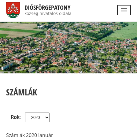
Ugrás
DIÓSFÖRGEPATONY
a
község hivatalos oldala
Visually
tartalomra
impaired
Keres
site
version
SZÁMLÁK
Rok:
Számlák 2020 Január