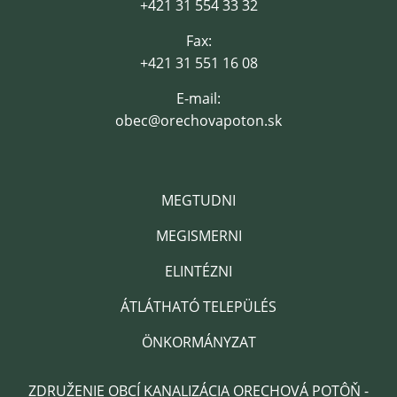
+421 31 554 33 32
Fax:
+421 31 551 16 08
E-mail:
obec@orechovapoton.sk
MEGTUDNI
MEGISMERNI
ELINTÉZNI
ÁTLÁTHATÓ TELEPÜLÉS
ÖNKORMÁNYZAT
ZDRUŽENIE OBCÍ KANALIZÁCIA ORECHOVÁ POTÔŇ -