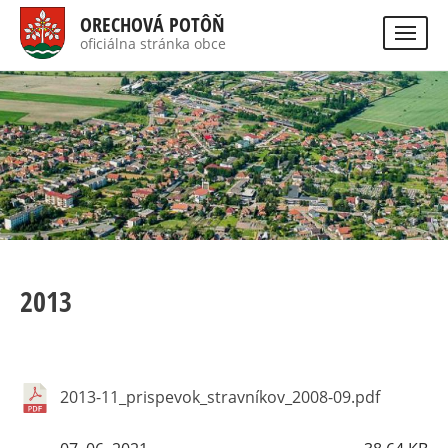
Skočiť
ORECHOVÁ POTÔŇ
na
oficiálna stránka obce
Visually
hlavný
impaired
Hladať
site
obsah
version
2013
2013-11_prispevok_stravníkov_2008-09.pdf