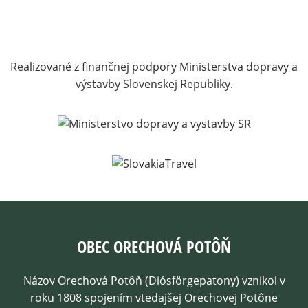
Realizované z finančnej podpory Ministerstva dopravy a
výstavby Slovenskej Republiky.
OBEC ORECHOVÁ POTÔŇ
Názov Orechová Potôň (Diósförgepatony) vznikol v
roku 1808 spojením vtedajšej Orechovej Potône