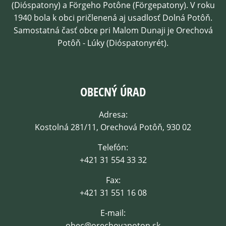
(Dióspatony) a Förgeho Potône (Förgepatony). V roku
1940 bola k obci pričlenená aj usadlosť Dolná Potôň.
Samostatná časť obce pri Malom Dunaji je Orechová
Potôň - Lúky (Dióspatonyrét).
OBECNÝ ÚRAD
Adresa:
Kostolná 281/11, Orechová Potôň, 930 02
Telefón:
+421 31 554 33 32
Fax:
+421 31 551 16 08
E-mail:
obec@orechovapoton.sk