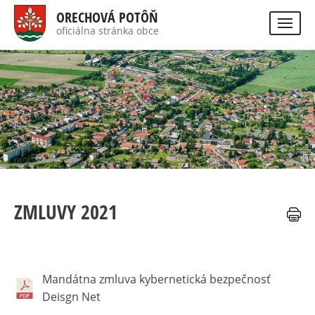
Skočiť
ORECHOVÁ POTÔŇ
na
oficiálna stránka obce
Visually
hlavný
impaired
Hladať
site
obsah
version
ZMLUVY 2021
Mandátna zmluva kybernetická bezpečnosť
Deisgn Net