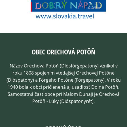
OBEC ORECHOVÁ POTÔŇ
Názov Orechová Potôň (Diósförgepatony) vznikol v
roku 1808 spojením vtedajšej Orechovej Potône
(Dióspatony) a Förgeho Potône (Förgepatony). V roku
1940 bola k obci pričlenená aj usadlosť Dolná Potôň.
Samostatná časť obce pri Malom Dunaji je Orechová
Potôň - Lúky (Dióspatonyrét).