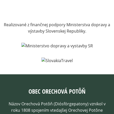
Realizované z finančnej podpory Ministerstva dopravy a
výstavby Slovenskej Republiky.
OBEC ORECHOVÁ POTÔŇ
Názov Orechová Potôň (Diósförgepatony) vznikol v
roku 1808 spojením vtedajšej Orechovej Potône