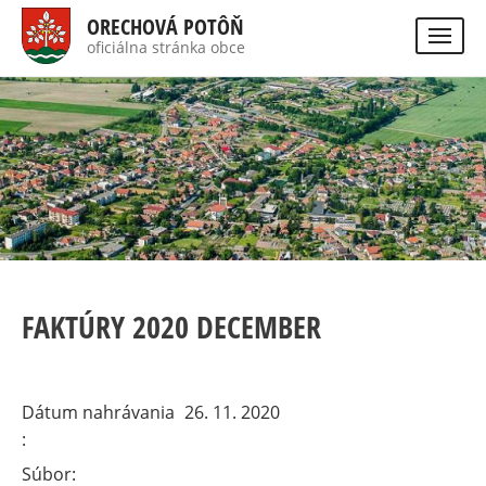
Skočiť
ORECHOVÁ POTÔŇ
na
oficiálna stránka obce
Visually
hlavný
impaired
Hladať
site
obsah
version
FAKTÚRY 2020 DECEMBER
Dátum nahrávania
26. 11. 2020
Súbor