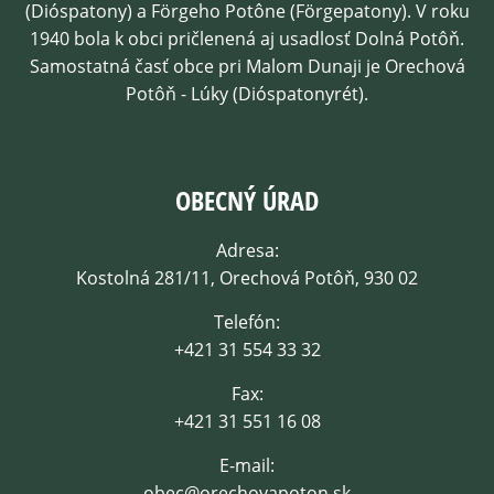
(Dióspatony) a Förgeho Potône (Förgepatony). V roku
1940 bola k obci pričlenená aj usadlosť Dolná Potôň.
Samostatná časť obce pri Malom Dunaji je Orechová
Potôň - Lúky (Dióspatonyrét).
OBECNÝ ÚRAD
Adresa:
Kostolná 281/11, Orechová Potôň, 930 02
Telefón:
+421 31 554 33 32
Fax:
+421 31 551 16 08
E-mail:
obec@orechovapoton.sk