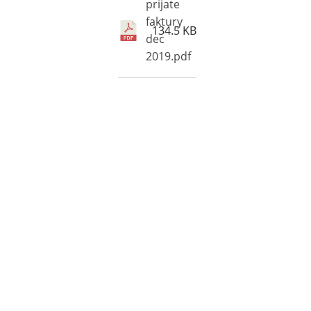
prijate
faktury
134.5 KB
dec
2019.pdf