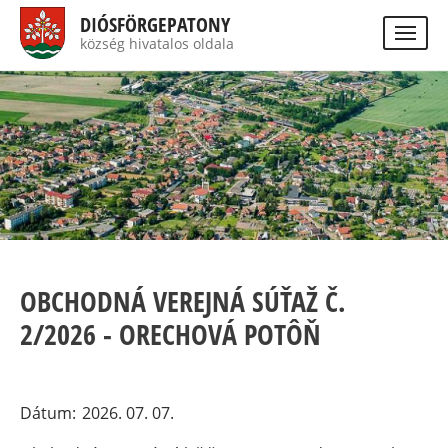
Ugrás
DIÓSFÖRGEPATONY
a
község hivatalos oldala
Visually
tartalomra
impaired
Keres
site
version
OBCHODNÁ VEREJNÁ SÚŤAŽ Č.
2/2026 - ORECHOVÁ POTÔŇ
Dátum
2026. 07. 07.