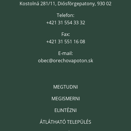
Kostolná 281/11, Diósförgepatony, 930 02
Telefon:
+421 31 554 33 32
Fax:
+421 31 551 16 08
E-mail:
obec@orechovapoton.sk
MEGTUDNI
MEGISMERNI
ELINTÉZNI
ÁTLÁTHATÓ TELEPÜLÉS