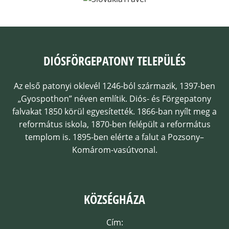
DIÓSFÖRGEPATONY TELEPÜLÉS
Az első patonyi oklevél 1246-ból származik, 1397-ben
„Gyospothon” néven említik. Diós- és Förgepatony
falvakat 1850 körül egyesítették. 1866-ban nyílt meg a
református iskola, 1870-ben felépült a református
templom is. 1895-ben elérte a falut a Pozsony–
Komárom-vasútvonal.
KÖZSÉGHÁZA
Cím: