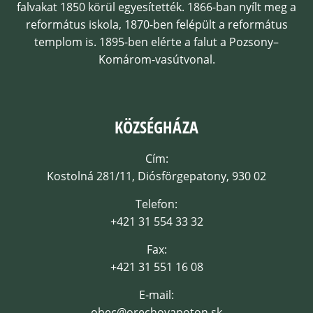
falvakat 1850 körül egyesítették. 1866-ban nyílt meg a
református iskola, 1870-ben felépült a református
templom is. 1895-ben elérte a falut a Pozsony–
Komárom-vasútvonal.
KÖZSÉGHÁZA
Cím:
Kostolná 281/11, Diósförgepatony, 930 02
Telefon:
+421 31 554 33 32
Fax:
+421 31 551 16 08
E-mail:
obec@orechovapoton.sk