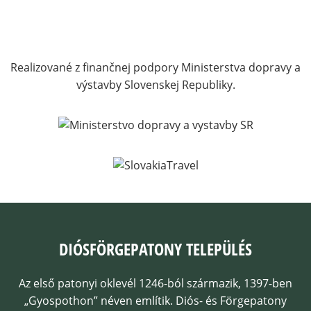
Realizované z finančnej podpory Ministerstva dopravy a
výstavby Slovenskej Republiky.
DIÓSFÖRGEPATONY TELEPÜLÉS
Az első patonyi oklevél 1246-ból származik, 1397-ben
„Gyospothon” néven említik. Diós- és Förgepatony