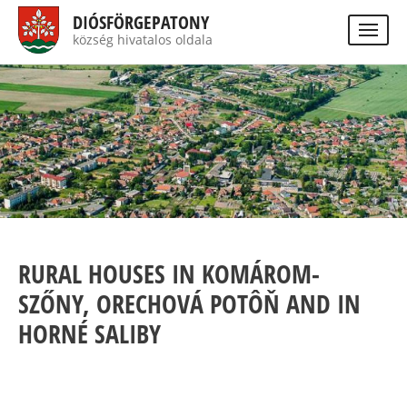
Ugrás
DIÓSFÖRGEPATONY
a
község hivatalos oldala
Visually
tartalomra
impaired
Keres
site
version
RURAL HOUSES IN KOMÁROM-
SZŐNY, ORECHOVÁ POTÔŇ AND IN
HORNÉ SALIBY