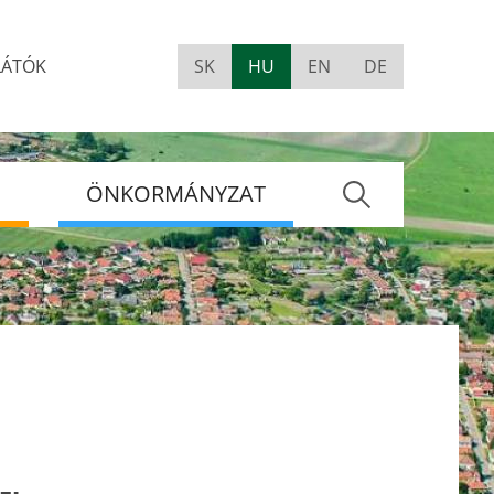
LÁTÓK
SK
HU
EN
DE
Visually
impaired
site
version
S
ÖNKORMÁNYZAT
Keres