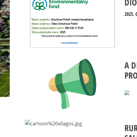
DIÓ
2025. 0
A D
PRO
RU