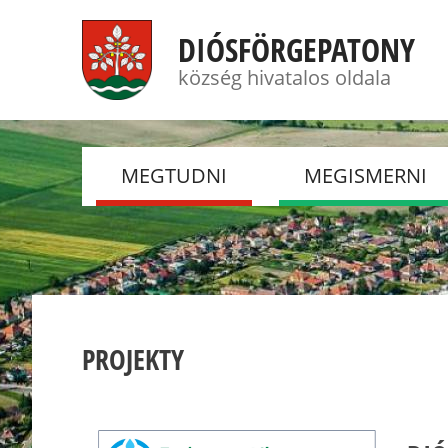
DIÓSFÖRGEPATONY
község hivatalos oldala
MEGTUDNI
MEGISMERNI
HÍREK
FOTÓGALÉRIÁK
TÖRTÉNELEM
DSC
JELENKOR
ÖNKÉNTES TŰZOL
TESTÜLET
ESEMÉNYEK
PROJEKTY
NYUGDÍJASKLUB
CSEMADOK