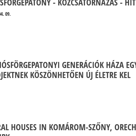
SFÖRGEPATONY - KÖZCSATORNÁZÁS - HIT
ÁRVERÉSEK
4. 09.
RENDELETEK
TERÜLETRENDEZÉSI TERV
HIVATALOS KÖZLEMÉNYEK
PROJEKTEK
IÓSFÖRGEPATONYI GENERÁCIÓK HÁZA E
JEKTNEK KÖSZÖNHETŐEN ÚJ ÉLETRE KEL
RAL HOUSES IN KOMÁROM-SZŐNY, OREC