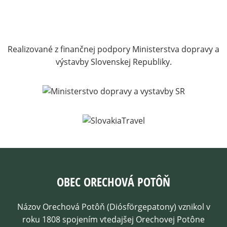
Realizované z finančnej podpory Ministerstva dopravy a
výstavby Slovenskej Republiky.
OBEC ORECHOVÁ POTÔŇ
Názov Orechová Potôň (Diósförgepatony) vznikol v
roku 1808 spojením vtedajšej Orechovej Potône