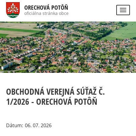
Skočiť
ORECHOVÁ POTÔŇ
na
oficiálna stránka obce
Visually
hlavný
impaired
Hladať
site
obsah
version
OBCHODNÁ VEREJNÁ SÚŤAŽ Č.
1/2026 - ORECHOVÁ POTÔŇ
Dátum
06. 07. 2026