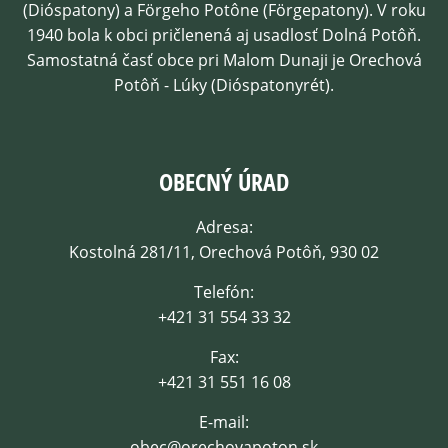
(Dióspatony) a Förgeho Potône (Förgepatony). V roku
1940 bola k obci pričlenená aj usadlosť Dolná Potôň.
Samostatná časť obce pri Malom Dunaji je Orechová
Potôň - Lúky (Dióspatonyrét).
OBECNÝ ÚRAD
Adresa:
Kostolná 281/11, Orechová Potôň, 930 02
Telefón:
+421 31 554 33 32
Fax:
+421 31 551 16 08
E-mail:
obec@orechovapoton.sk