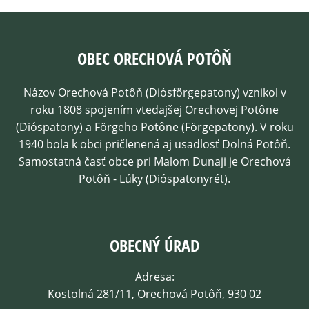
OBEC ORECHOVÁ POTÔŇ
Názov Orechová Potôň (Diósförgepatony) vznikol v
roku 1808 spojením vtedajšej Orechovej Potône
(Dióspatony) a Förgeho Potône (Förgepatony). V roku
1940 bola k obci pričlenená aj usadlosť Dolná Potôň.
Samostatná časť obce pri Malom Dunaji je Orechová
Potôň - Lúky (Dióspatonyrét).
OBECNÝ ÚRAD
Adresa:
Kostolná 281/11, Orechová Potôň, 930 02