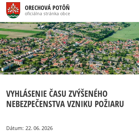
Skočiť
ORECHOVÁ POTÔŇ
na
oficiálna stránka obce
Visually
hlavný
impaired
site
obsah
version
VYHLÁSENIE ČASU ZVÝŠENÉHO
NEBEZPEČENSTVA VZNIKU POŽIARU
Dátum
22. 06. 2026