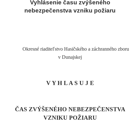
Vyhlásenie času zvýšeného
nebezpečenstva vzniku požiaru
Okresné riaditeľstvo Hasičského a záchranného zboru
v Dunajskej
V Y H L A S U J E
ČAS ZVÝŠENÉHO NEBEZPEČENSTVA
VZNIKU POŽIARU