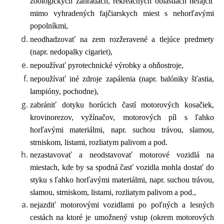
zoologických záhradách, rekreačných oblastiach nefajčiť
mimo vyhradených fajčiarskych miest s nehorľavými
popolníkmi,
neodhadzovať na zem rozžeravené a tlejúce predmety
(napr. nedopalky cigariet),
nepoužívať pyrotechnické výrobky a ohňostroje,
nepoužívať iné zdroje zapálenia (napr. balóniky šťastia,
lampióny, pochodne),
zabrániť dotyku horúcich častí motorových kosačiek,
krovinorezov, vyžínačov, motorových píl s ľahko
horľavými materiálmi, napr. suchou trávou, slamou,
strniskom, listami, rozliatym palivom a pod.
nezastavovať a neodstavovať motorové vozidlá na
miestach, kde by sa spodná časť vozidla mohla dostať do
styku s ľahko horľavými materiálmi, napr. suchou trávou,
slamou, strniskom, listami, rozliatym palivom a pod.,
nejazdiť motorovými vozidlami po poľných a lesných
cestách na ktoré je umožnený vstup (okrem motorových