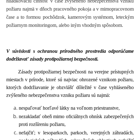
hliadkovaciu činnosť v čase zvýšeného nebezpečenstva vzniku
požiaru najmä v dňoch pracovného pokoja a v mimopracovnom
čase a to formou pochôdzok, kamerovým systémom, leteckým
požiarnym monitoringom, alebo iným vhodným spôsobom.
V súvislosti s ochranou prírodného prostredia odporúčame
dodržiavať zásady protipožiarnej bezpečnosti.
Zásady protipožiarnej bezpečnosti na verejne prístupných
miestach v prírode, ktoré sú najviac ohrozené vznikom požiaru,
ktorých dodržiavanie je obzvlášť dôležité v čase vyhláseného
zvýšeného nebezpečenstva vzniku požiaru sú najmä:
nespaľovať horľavé látky na voľnom priestranstve,
nezakladať oheň mimo oficiálnych ohnísk zabezpečených
proti rozšíreniu požiaru,
nefajčiť; v lesoparkoch, parkoch, verejných záhradách,