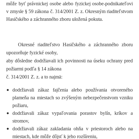
môže byť právnickej osobe alebo fyzickej osobe-podnikateľovi
v zmysle § 59 zákona č. 314/2001 Z. z. Okresným riaditeľstvom
Hasičského a záchranného zboru uložená pokuta.
Okresné riaditeľstvo Hasičského a záchranného zboru
upozorňuje fyzické osoby,
aby dôsledne dodržiavali ich povinnosti na úseku ochrany pred
požiarmi podľa § 14 zákona
č. 314/2001 Z. z. a to najmä:
dodržiavali zákaz fajčenia alebo používania otvoreného
plameňa na miestach so zvýšeným nebezpečenstvom vzniku
požiaru,
dodržiavali zákaz vypaľovania porastov bylín, kríkov a
stromov,
dodržiavali zákaz zakladania ohňa v priestoroch alebo na
miestach, kde môže dôjsť k jeho rozšíreniu,