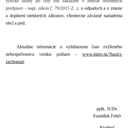
fyzické osoby po celý rok zakázané v zmysle osobitných
predpisov - napr. zákon č. 79/2015 Z. z.
o odpadoch a o zmene
a doplnení niektorých zákonov, všeobecne záväzné nariadenia
obcí a pod.
Aktuálne informácie o vyhlásenom čase zvýšeného
nebezpečenstva vzniku požiaru –
www.minv.sk/?hasici-
zachranari
pplk. JUDr.
František Fehér
Riaditeľ