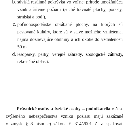
súvislá rastlinná pokrývka vo voľnej prírode umožňujúca
vznik a šírenie požiaru (suché trávnaté plochy, porasty,
strniská a pod.),
poľnohospodárske obrábané plochy, na ktorých sú
pestované kultúry, ktoré sú v stave možného vznietenia,
najmä dozrievajúce obilniny a ich okolie do vzdialenosti
50 m,
lesoparky, parky, verejné záhrady, zoologické záhrady,
rekreačné oblasti.
Právnické osoby a fyzické osoby – podnikatelia
v čase
zvýšeného nebezpečenstva vzniku požiaru majú zakázané
v zmysle § 8 písm. c) zákona č. 314/2001 Z. z. spaľovať