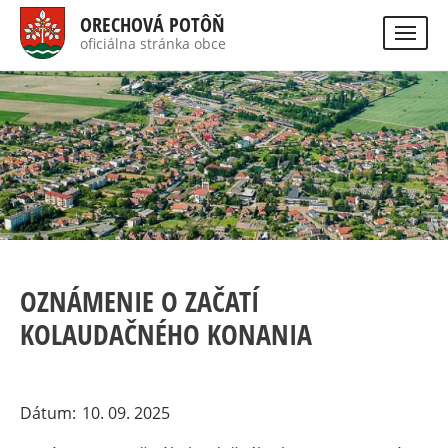
Skočiť
ORECHOVÁ POTÔŇ
na
oficiálna stránka obce
Visually
hlavný
impaired
Hladať
site
obsah
version
OZNÁMENIE O ZAČATÍ
KOLAUDAČNÉHO KONANIA
Dátum
10. 09. 2025