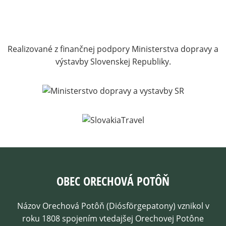
Realizované z finančnej podpory Ministerstva dopravy a
výstavby Slovenskej Republiky.
OBEC ORECHOVÁ POTÔŇ
Názov Orechová Potôň (Diósförgepatony) vznikol v
roku 1808 spojením vtedajšej Orechovej Potône