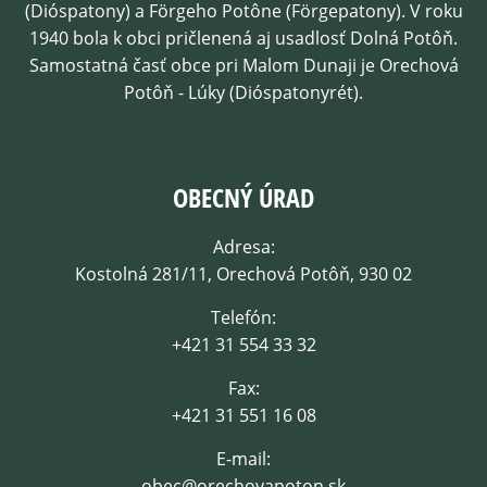
(Dióspatony) a Förgeho Potône (Förgepatony). V roku
1940 bola k obci pričlenená aj usadlosť Dolná Potôň.
Samostatná časť obce pri Malom Dunaji je Orechová
Potôň - Lúky (Dióspatonyrét).
OBECNÝ ÚRAD
Adresa:
Kostolná 281/11, Orechová Potôň, 930 02
Telefón:
+421 31 554 33 32
Fax:
+421 31 551 16 08
E-mail:
obec@orechovapoton.sk