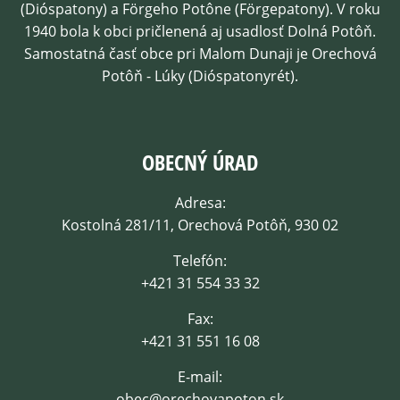
(Dióspatony) a Förgeho Potône (Förgepatony). V roku
1940 bola k obci pričlenená aj usadlosť Dolná Potôň.
Samostatná časť obce pri Malom Dunaji je Orechová
Potôň - Lúky (Dióspatonyrét).
OBECNÝ ÚRAD
Adresa:
Kostolná 281/11, Orechová Potôň, 930 02
Telefón:
+421 31 554 33 32
Fax:
+421 31 551 16 08
E-mail:
obec@orechovapoton.sk