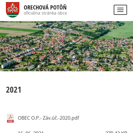
Skočiť
ORECHOVÁ POTÔŇ
na
oficiálna stránka obce
Visually
hlavný
impaired
Hladať
site
obsah
version
2021
OBEC O.P.- Záv.úč.-2020.pdf