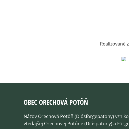
Realizované z
OBEC ORECHOVÁ POTÔŇ
Názov Orechová Potôň (Diósförgepatony) vzniko
vtedajšej Orechovej Potône (Dióspatony) a För