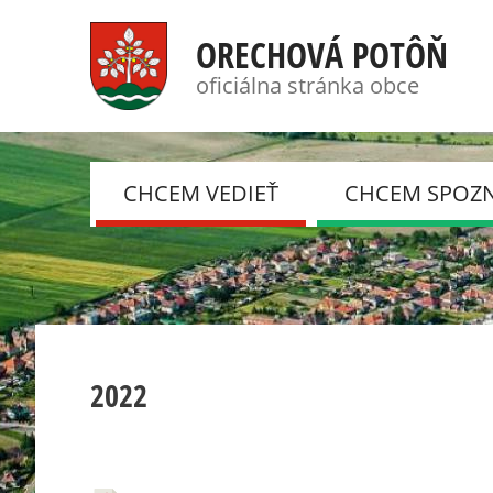
ORECHOVÁ POTÔŇ
oficiálna stránka obce
CHCEM VEDIEŤ
CHCEM SPOZ
NOVINKY, OZNAMY
FOTOGALÉRIE
HISTÓRIA
DSC
SÚČASNOSŤ
DOBROVOLNÝ HA
ZBOR
UDALOSTI
2022
KLUB DÔCHODC
CSEMADOK