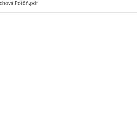
chová Potôň.pdf
DRAŽBY
VZN
ÚZEMNÝ PLÁN
ÚRADNÁ TABUĽA
PROJEKTY