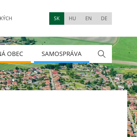
AKÝCH
SK
HU
EN
DE
Visually
impaired
site
version
NÁ OBEC
SAMOSPRÁVA
Hladať
VANIE
OSPRÁVY