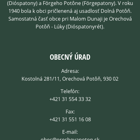
(Dióspatony) a Förgeho Potône (Förgepatony). V roku
1940 bola k obci pričlenená aj usadlosť Dolná Potôň.
Samostatná časť obce pri Malom Dunaji je Orechová
Potôň - Lúky (Dióspatonyrét).
OBECNÝ ÚRAD
Adresa:
Kostolná 281/11, Orechová Potôň, 930 02
Telefón:
+421 31 554 33 32
Fax:
+421 31 551 16 08
E-mail:
obec@orechovapoton.sk