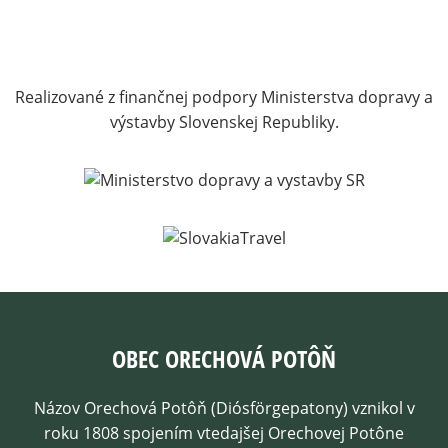
Realizované z finančnej podpory Ministerstva dopravy a
výstavby Slovenskej Republiky.
OBEC ORECHOVÁ POTÔŇ
Názov Orechová Potôň (Diósförgepatony) vznikol v
roku 1808 spojením vtedajšej Orechovej Potône