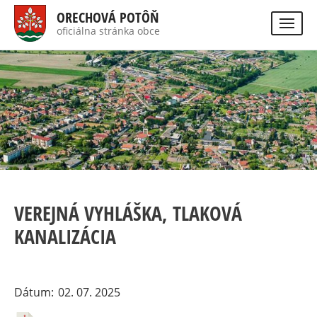
Skočiť
ORECHOVÁ POTÔŇ
na
oficiálna stránka obce
Visually
hlavný
impaired
Hladať
site
obsah
version
VEREJNÁ VYHLÁŠKA, TLAKOVÁ
KANALIZÁCIA
Dátum
02. 07. 2025