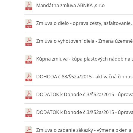
Mandátna zmluva ABNKA ,s.r.o
Zmluva o dielo - oprava cesty, asfaltovanie,
Zmluva o vyhotovení diela - Zmena územn
Kúpna zmluva - kúpa plastových nádob na 
DOHODA č.88/§52a/2015 - aktivačná činnos
DODATOK k Dohode č.3/§52a/2015 - úprava 
DODATOK k Dohode č.3/§52a/2015 - úprava 
Zmluva o zadanie zákazky - výmena okien a