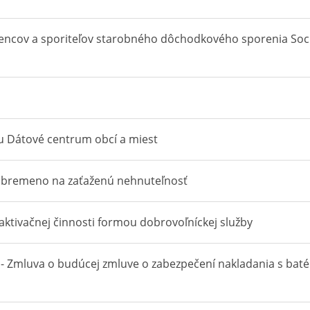
ÁRVERÉSEK
encov a sporiteľov starobného dôchodkového sporenia Soc. p
RENDELETEK
TERÜLETRENDEZÉSI TERV
HIVATALOS KÖZLEMÉNYEK
PROJEKTEK
u Dátové centrum obcí a miest
é bremeno na zaťaženú nehnuteľnosť
 aktivačnej činnosti formou dobrovoľníckej služby
 - Zmluva o budúcej zmluve o zabezpečení nakladania s baté