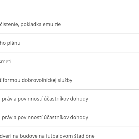
 čistenie, pokládka emulzie
ého plánu
smeti
ť formou dobrovoľníckej služby
práv a povinností účastníkov dohody
práv a povinností účastníkov dohody
 dverí na budove na futbalovom štadióne