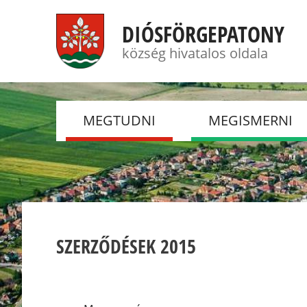
DIÓSFÖRGEPATONY
község hivatalos oldala
MEGTUDNI
MEGISMERNI
HÍREK
FOTÓGALÉRIÁK
TÖRTÉNELEM
DSC
JELENKOR
ÖNKÉNTES TŰZOL
TESTÜLET
ESEMÉNYEK
SZERZŐDÉSEK 2015
NYUGDÍJASKLUB
CSEMADOK