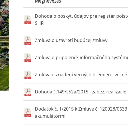
Megnevezés
Dohoda o poskyt. údajov pre register poist
SHR
Zmluva o uzavretí budúcej zmluvy
Zmluva o pripojení k informačného systém
Zmluva o zriadení vecných bremien - vecn
Dohoda č.149/§52a/2015 - zabez. realizácie
Dodatok č. 1/2015 k Zmluve č. 120928/0633
akumulátormi