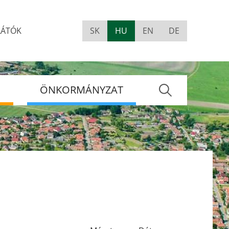
LÁTÓK
SK
HU
EN
DE
Visually
impaired
site
version
S
ÖNKORMÁNYZAT
Keres