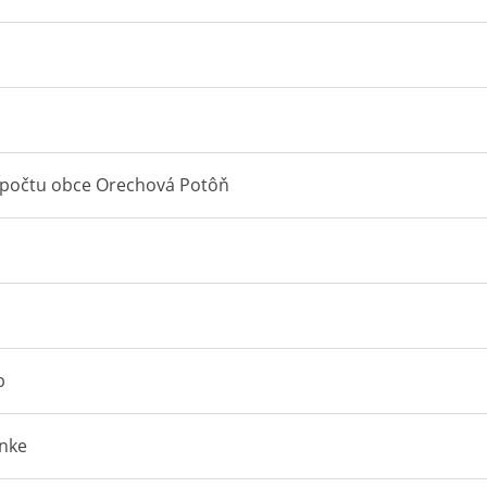
ozpočtu obce Orechová Potôň
b
nke