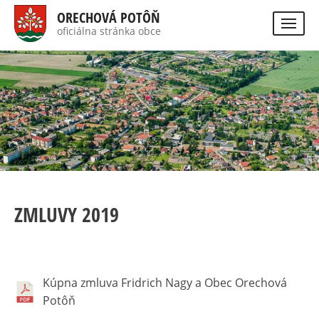
Skočiť
ORECHOVÁ POTÔŇ
na
oficiálna stránka obce
Visually
hlavný
impaired
Hladať
site
obsah
version
ZMLUVY 2019
Kúpna zmluva Fridrich Nagy a Obec Orechová
Potôň