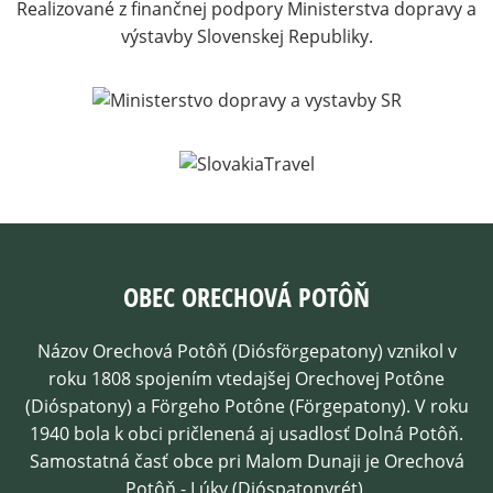
Realizované z finančnej podpory Ministerstva dopravy a
výstavby Slovenskej Republiky.
OBEC ORECHOVÁ POTÔŇ
Názov Orechová Potôň (Diósförgepatony) vznikol v
roku 1808 spojením vtedajšej Orechovej Potône
(Dióspatony) a Förgeho Potône (Förgepatony). V roku
1940 bola k obci pričlenená aj usadlosť Dolná Potôň.
Samostatná časť obce pri Malom Dunaji je Orechová
Potôň - Lúky (Dióspatonyrét).